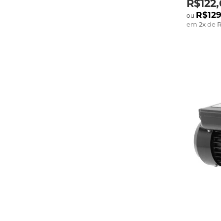
R$122,
R$129
em
2
x
de
R