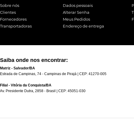
Sobre nós
Dados pessoais
P
Clientes
Alterar Senha
T
Fornecedores
Meus Pedidos
F
Transportadoras
Endereço de entrega
Saiba onde nos encontrar:
Matriz - Salvador/BA
Estrada de Campinas, 74 - Campinas de Pirajá | CEP: 41270-005
Filial - Vitória da Conquista/BA
Av. Presidente Dutra, 2858 - Brasil | CEP: 45051-030