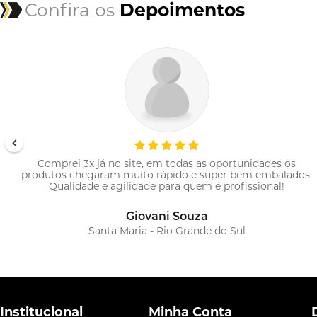
Confira os
Depoimentos
Comprei 3x já no site, em todas as oportunidades os
produtos chegaram muito rápido e super bem embalados.
Qualidade e agilidade para quem é profissional!
Giovani Souza
Santa Maria - Rio Grande do Sul
Institucional
Minha Conta