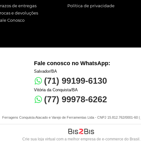
razos de entregas
Política de privacidade
rocas e devoluções
ale Conosco
Fale conosco no WhatsApp:
Salvador/BA
(71) 99199-6130
Vitória da Conquista/BA
(77) 99978-6262
Ferragens Conquista Atacado e Varejo de Ferramentas Ltda - CNPJ 15.812.762/0001-60 |
Crie sua loja virtual
com a melhor empresa de e-commerce do Brasil.