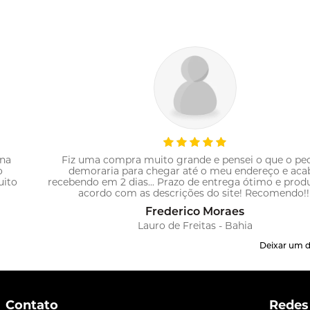
 na
Fiz uma compra muito grande e pensei o que o pe
o
demoraria para chegar até o meu endereço e aca
uito
recebendo em 2 dias... Prazo de entrega ótimo e prod
acordo com as descrições do site! Recomendo!!
Frederico Moraes
Lauro de Freitas - Bahia
Deixar um 
Contato
Redes 