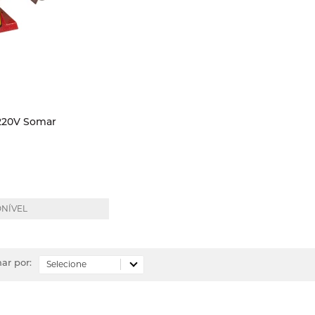
" 300W 220V Somar
ONÍVEL
ar por: