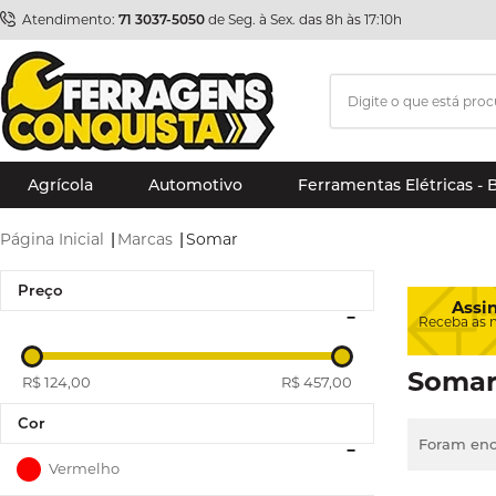
Atendimento:
71 3037-5050
de Seg. à Sex. das 8h às 17:10h
Agrícola
Automotivo
Ferramentas Elétricas - 
Página Inicial
|
Marcas
|
Somar
Preço
Assi
Receba as 
Soma
R$ 124,00
R$ 457,00
Cor
Foram enc
Vermelho