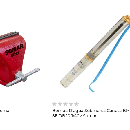
Entrar com
Google
Novo
Cliente?
Cadastre-se
Cadastrar
Somar
Bomba D'água Submersa Caneta BMS
8E DB20 1/4Cv Somar