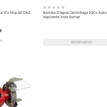
ca 1Cv Shp-50 Db3
Bomba D'água Centrífuga 1/2Cv Auto
Aspirante Inox Somar
a
os
INDISPONÍVEL