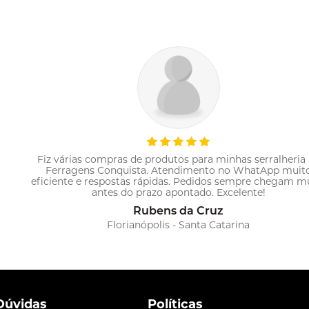
Fiz várias compras de produtos para minhas serralheria
Ferragens Conquista. Atendimento no WhatApp muit
eficiente e respostas rápidas. Pedidos sempre chegam m
antes do prazo apontado. Excelente!
Rubens da Cruz
Florianópolis - Santa Catarina
Dúvidas
Políticas