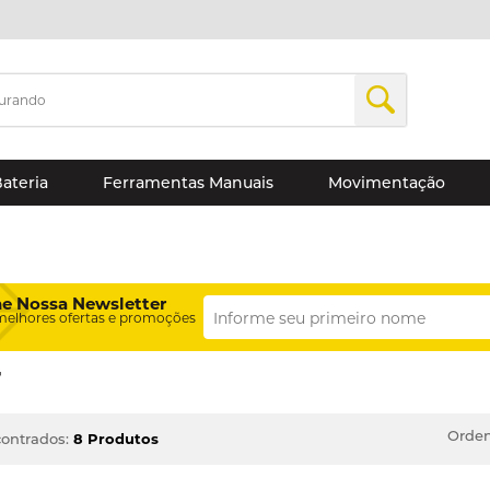
Bateria
Ferramentas Manuais
Movimentação
ne Nossa Newsletter
melhores ofertas e promoções
r
Orden
ontrados:
8 Produtos