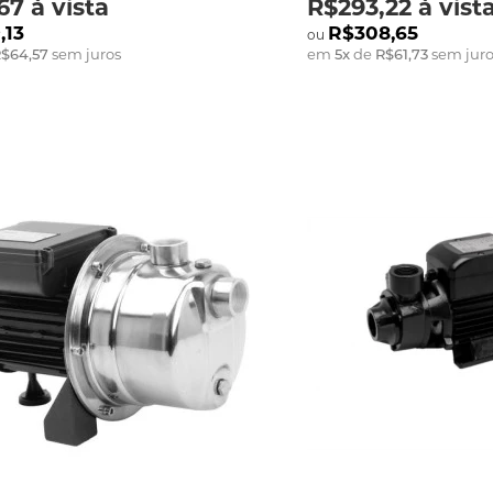
67
à vista
R$293,22
à vist
,13
R$308,65
$64,57
sem juros
em
5
x
de
R$61,73
sem juro