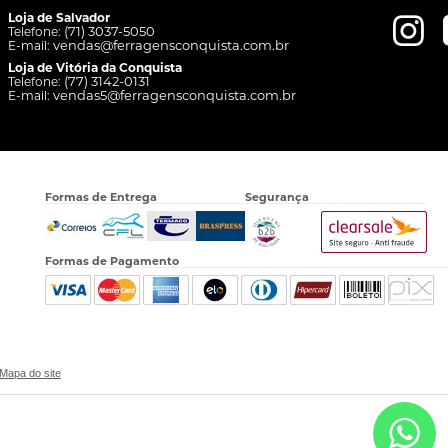
Loja de Salvador
(71) 3037-5050
Telefone:
vendas@ferragensconquista.com.br
E-mail:
Loja de Vitória da Conquista
(77) 3142-0131
Telefone:
vendas5@ferragensconquista.com.br
E-mail:
Formas de Entrega
Segurança
Formas de Pagamento
Mapa do site