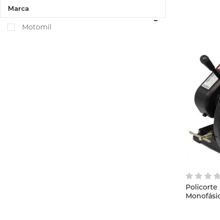
Marca
Motomil
Policorte
Monofási