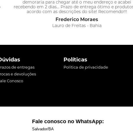
demoraria para chegar até o meu endereço e acabei
o
recebendo em 2 dias... Prazo de entrega ótimo e produto
acordo com as descrições do site! Recomendo!!!
Frederico Moraes
Lauro de Freitas - Bahia
Dúvidas
Políticas
razos de entregas
Política de privacidade
rocas e devoluções
ale Conosco
Fale conosco no WhatsApp:
Salvador/BA