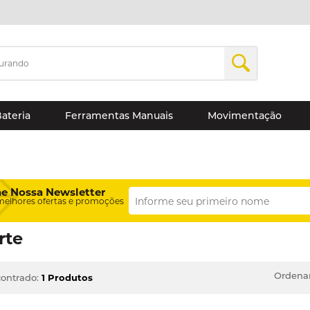
Bateria
Ferramentas Manuais
Movimentação
ne Nossa Newsletter
melhores ofertas e promoções
rte
Ordenar
ontrado:
1 Produtos