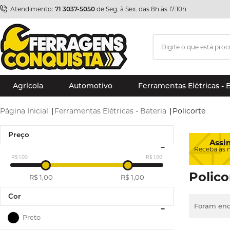
Atendimento:
71 3037-5050
de Seg. à Sex. das 8h às 17:10h
Agrícola
Automotivo
Ferramentas Elétricas - 
Página Inicial
|
Ferramentas Elétricas - Bateria
|
Policorte
Preço
Assi
Receba as 
R$ 1,00
R$ 1,00
Polico
R$ 1,00
R$ 1,00
Cor
Foram enc
Preto