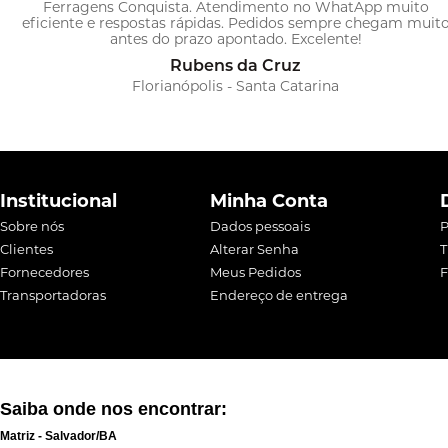
Ferragens Conquista. Atendimento no WhatApp muito
eficiente e respostas rápidas. Pedidos sempre chegam muit
antes do prazo apontado. Excelente!
Rubens da Cruz
Florianópolis - Santa Catarina
Institucional
Minha Conta
Sobre nós
Dados pessoais
P
Clientes
Alterar Senha
T
Fornecedores
Meus Pedidos
F
Transportadoras
Endereço de entrega
Saiba onde nos encontrar:
Matriz - Salvador/BA