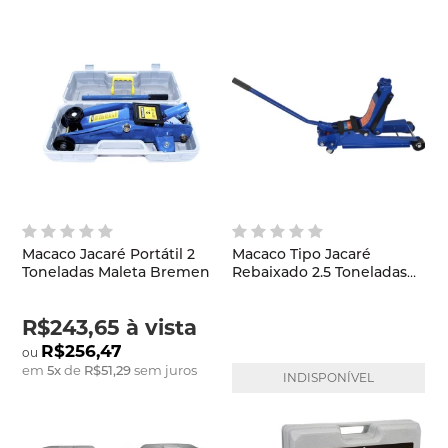
Macaco Jacaré Portátil 2
Macaco Tipo Jacaré
Toneladas Maleta Bremen
Rebaixado 2.5 Toneladas
FG8869 FortgPro
R$243,65
à vista
R$256,47
em
5
x
de
R$51,29
sem juros
INDISPONÍVEL