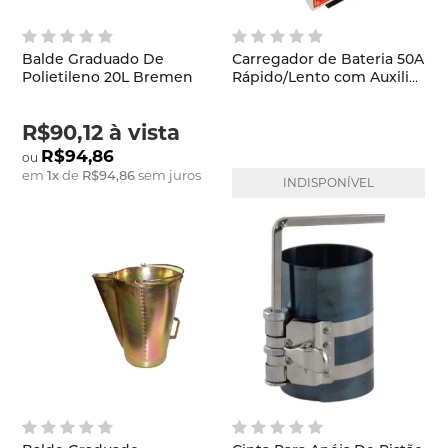
Balde Graduado De
Carregador de Bateria 50A
Polietileno 20L Bremen
Rápido/Lento com Auxiliar
de Partida JTS - 003 JTS
R$90,12
à vista
R$94,86
em
1
x
de
R$94,86
sem juros
INDISPONÍVEL