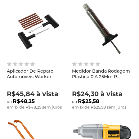
Aplicador De Reparo
Medidor Banda Rodagem
Automóveis Worker
Plastico 0 A 25Mm R
599Bdci
R$45,84
à vista
R$24,30
à vista
R$48,25
R$25,58
em
1
x
de
R$48,25
sem juros
em
1
x
de
R$25,58
sem juros