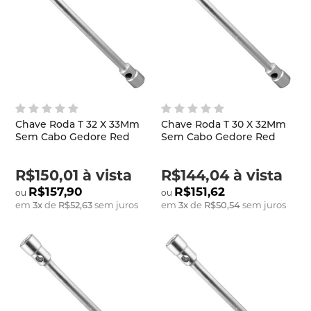
Chave Roda T 32 X 33Mm
Chave Roda T 30 X 32Mm
Sem Cabo Gedore Red
Sem Cabo Gedore Red
R$150,01
à vista
R$144,04
à vista
R$157,90
R$151,62
em
3
x
de
R$52,63
sem juros
em
3
x
de
R$50,54
sem juros