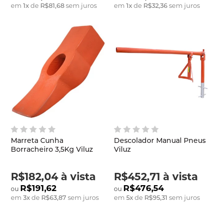
em
1
x
de
R$81,68
sem juros
em
1
x
de
R$32,36
sem juros
Marreta Cunha
Descolador Manual Pneus
Borracheiro 3,5Kg Viluz
Viluz
R$182,04
à vista
R$452,71
à vista
R$191,62
R$476,54
em
3
x
de
R$63,87
sem juros
em
5
x
de
R$95,31
sem juros