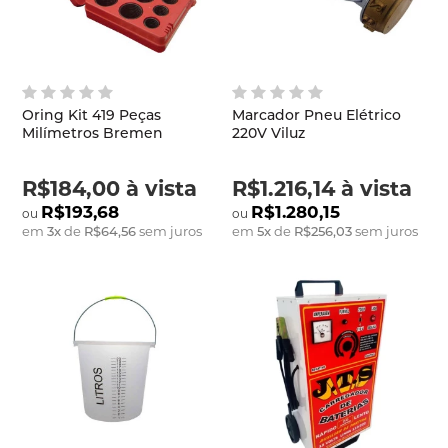
Oring Kit 419 Peças
Marcador Pneu Elétrico
Milímetros Bremen
220V Viluz
R$184,00
à vista
R$1.216,14
à vista
R$193,68
R$1.280,15
em
3
x
de
R$64,56
sem juros
em
5
x
de
R$256,03
sem juros