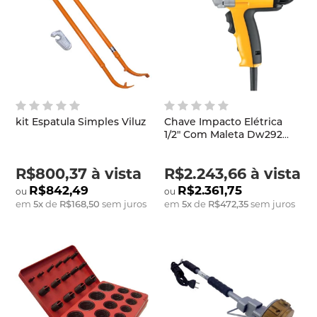
kit Espatula Simples Viluz
Chave Impacto Elétrica
1/2" Com Maleta Dw292
220V Dewalt
R$800,37
à vista
R$2.243,66
à vista
R$842,49
R$2.361,75
em
5
x
de
R$168,50
sem juros
em
5
x
de
R$472,35
sem juros