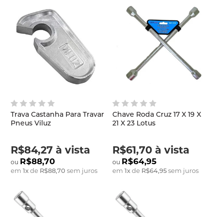
Trava Castanha Para Travar
Chave Roda Cruz 17 X 19 X
Pneus Viluz
21 X 23 Lotus
R$84,27
à vista
R$61,70
à vista
R$88,70
R$64,95
em
1
x
de
R$88,70
sem juros
em
1
x
de
R$64,95
sem juros