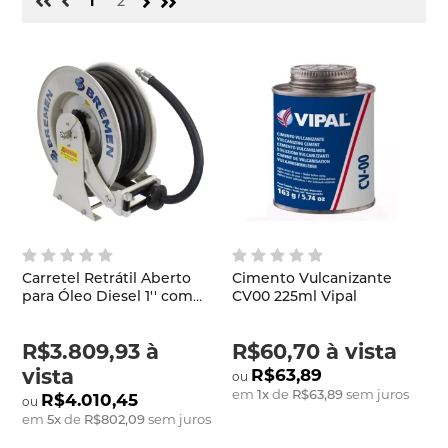
1
2
Carretel Retrátil Aberto
Cimento Vulcanizante
para Óleo Diesel 1'' com
CV00 225ml Vipal
15m Bremen
R$3.809,93
à
R$60,70
à vista
vista
R$63,89
em
1
x
de
R$63,89
sem juros
R$4.010,45
em
5
x
de
R$802,09
sem juros