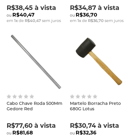
R$38,45
à vista
R$34,87
à vista
R$40,47
R$36,70
em
1
x
de
R$40,47
sem juros
em
1
x
de
R$36,70
sem juros
Cabo Chave Roda 500Mm
Martelo Borracha Preto
Gedore Red
680G Lotus
R$77,60
à vista
R$30,74
à vista
R$81,68
R$32,36