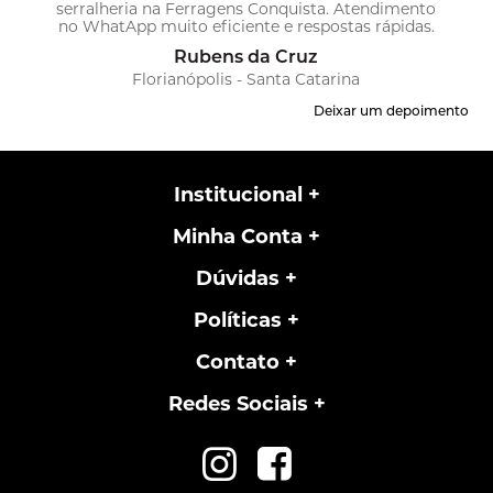
serralheria na Ferragens Conquista. Atendimento
no WhatApp muito eficiente e respostas rápidas.
Pedidos sempre chegam muito antes do prazo
Rubens da Cruz
apontado. Excelente!
Florianópolis - Santa Catarina
Deixar um depoimento
Institucional
Minha Conta
Dúvidas
Políticas
Contato
Redes Sociais