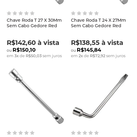
Chave Roda T 27 X 30Mm
Chave Roda T 24 X 27Mm
Sem Cabo Gedore Red
Sem Cabo Gedore Red
R$142,60
à vista
R$138,55
à vista
R$150,10
R$145,84
em
3
x
de
R$50,03
sem juros
em
2
x
de
R$72,92
sem juros