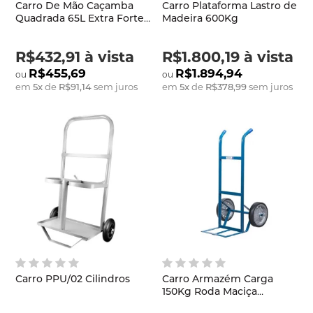
Carro De Mão Caçamba
Carro Plataforma Lastro de
Quadrada 65L Extra Forte
Madeira 600Kg
Tramontina
R$432,91
à vista
R$1.800,19
à vista
R$455,69
R$1.894,94
em
5
x
de
R$91,14
sem juros
em
5
x
de
R$378,99
sem juros
Carro PPU/02 Cilindros
Carro Armazém Carga
150Kg Roda Maciça
Metalosa