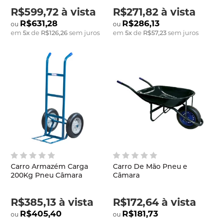
R$599,72
à vista
R$271,82
à vista
R$631,28
R$286,13
em
5
x
de
R$126,26
sem juros
em
5
x
de
R$57,23
sem juros
Carro Armazém Carga
Carro De Mão Pneu e
200Kg Pneu Câmara
Câmara
R$385,13
à vista
R$172,64
à vista
R$405,40
R$181,73