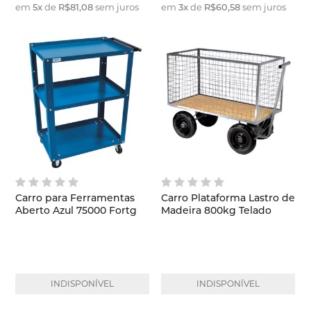
em
5
x
de
R$81,08
sem juros
em
3
x
de
R$60,58
sem juros
Carro para Ferramentas
Carro Plataforma Lastro de
Aberto Azul 75000 Fortg
Madeira 800kg Telado
INDISPONÍVEL
INDISPONÍVEL