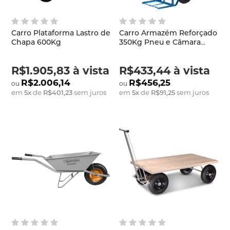
Carro Plataforma Lastro de
Carro Armazém Reforçado
Chapa 600Kg
350Kg Pneu e Câmara
Metalosa
R$1.905,83
à vista
R$433,44
à vista
R$2.006,14
R$456,25
em
5
x
de
R$401,23
sem juros
em
5
x
de
R$91,25
sem juros