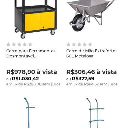
Carro para Ferramentas
Carro de Mão Extraforte
Desmontável
60L Metalosa
Grafite/Amarelo com 1
Gaveta Vonder
R$978,90
à vista
R$306,46
à vista
R$1.030,42
R$322,59
em
5
x
de
R$206,08
sem juros
em
5
x
de
R$64,52
sem juros