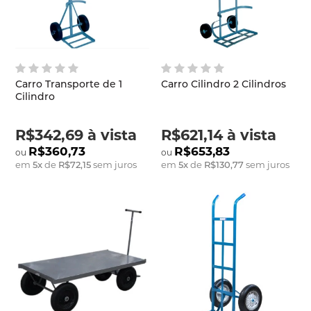
Carro Transporte de 1
Carro Cilindro 2 Cilindros
Cilindro
R$342,69
à vista
R$621,14
à vista
R$360,73
R$653,83
em
5
x
de
R$72,15
sem juros
em
5
x
de
R$130,77
sem juros