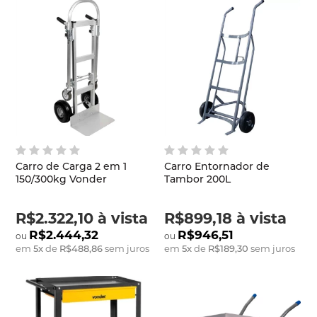
Carro de Carga 2 em 1
Carro Entornador de
150/300kg Vonder
Tambor 200L
R$2.322,10
à vista
R$899,18
à vista
R$2.444,32
R$946,51
em
5
x
de
R$488,86
sem juros
em
5
x
de
R$189,30
sem juros