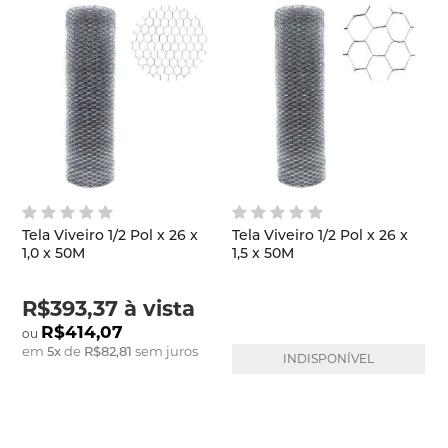
Tela Viveiro 1/2 Pol x 26 x
Tela Viveiro 1/2 Pol x 26 x
1,0 x 50M
1,5 x 50M
R$393,37
à vista
R$414,07
em
5
x
de
R$82,81
sem juros
INDISPONÍVEL