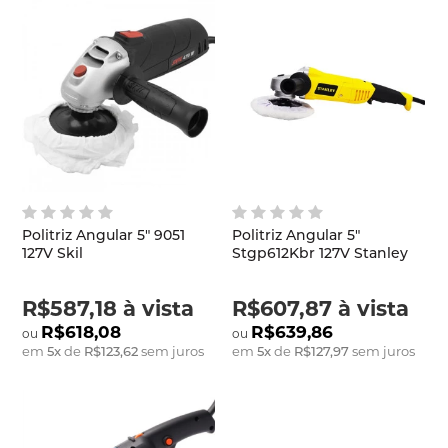
Politriz Angular 5" 9051
Politriz Angular 5"
127V Skil
Stgp612Kbr 127V Stanley
R$587,18
à vista
R$607,87
à vista
R$618,08
R$639,86
em
5
x
de
R$123,62
sem juros
em
5
x
de
R$127,97
sem juros