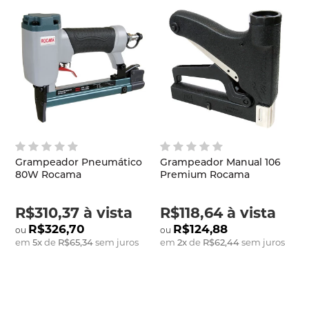
Grampeador Pneumático
Grampeador Manual 106
80W Rocama
Premium Rocama
R$310,37
à vista
R$118,64
à vista
R$326,70
R$124,88
em
5
x
de
R$65,34
sem juros
em
2
x
de
R$62,44
sem juros