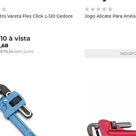
ro Vareta Flex Click L-120 Gedore
10
à vista
,68
$78,34
sem juros
INDISP