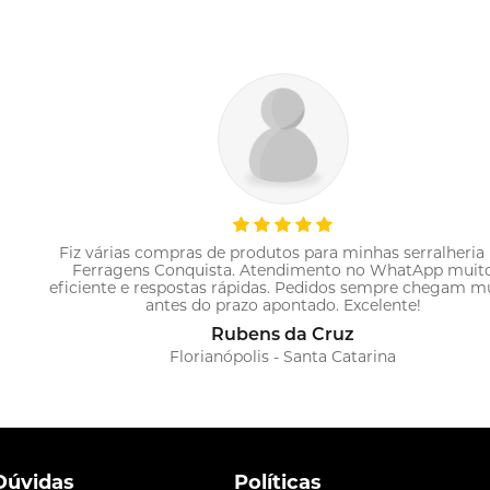
rralheria na
Fiz uma compra muito grande e pensei o
tApp muito
demoraria para chegar até o meu ender
 chegam muito
recebendo em 2 dias... Prazo de entrega ót
!
acordo com as descrições do site! Re
Frederico Moraes
Lauro de Freitas - Bahia
Dúvidas
Políticas