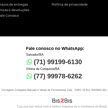
razos de entregas
Política de privacidade
rocas e devoluções
ale Conosco
Fale conosco no WhatsApp:
Salvador/BA
(71) 99199-6130
Vitória da Conquista/BA
(77) 99978-6262
Ferragens Conquista Atacado e Varejo de Ferramentas Ltda - CNPJ 15.812.762/0001-60 |
Crie sua loja virtual
com a melhor empresa de e-commerce do Brasil.