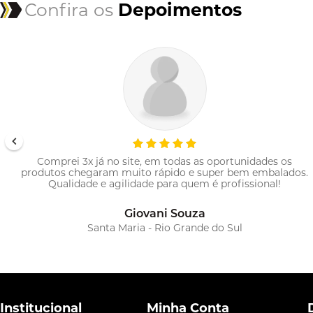
Confira os
Depoimentos
des os
Fiz várias compras de produtos para minhas se
mbalados.
Ferragens Conquista. Atendimento no Wha
nal!
eficiente e respostas rápidas. Pedidos sempre
antes do prazo apontado. Excelente
Rubens da Cruz
Florianópolis - Santa Catarina
Institucional
Minha Conta