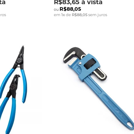
ta
R$83,65
à vista
R$88,05
ros
em
1
x
de
R$88,05
sem juros