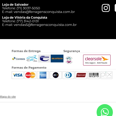
Loja de Salvador
(71) 3037-5050
Telefone:
vendas@ferragensconquista.com.br
E-mail:
Loja de Vitória da Conquista
(77) 3142-0131
Telefone:
vendas5@ferragensconquista.com.br
E-mail:
Formas de Entrega
Segurança
Formas de Pagamento
Mapa do site