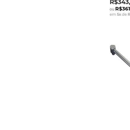
R$343,
R$361
em
5
x
de
R