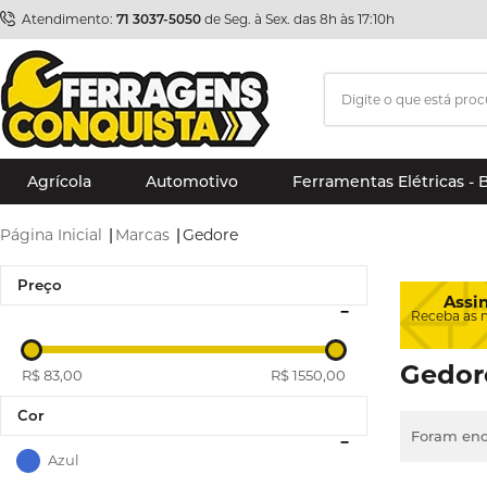
Atendimento:
71 3037-5050
de Seg. à Sex. das 8h às 17:10h
Agrícola
Automotivo
Ferramentas Elétricas - 
Página Inicial
|
Marcas
|
Gedore
Preço
Assi
Receba as 
Gedor
R$ 83,00
R$ 1550,00
Cor
Foram enc
Azul