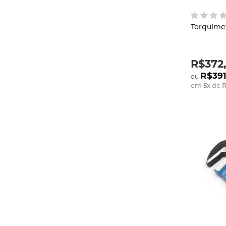
Torquímet
R$372,
R$391
em
5
x
de
R