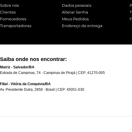
Sobre nós
Dados pessoais
P
Clientes
Alterar Senha
T
Fornecedores
Meus Pedidos
F
Transportadoras
Endereço de entrega
Saiba onde nos encontrar:
Matriz - Salvador/BA
Estrada de Campinas, 74 - Campinas de Pirajá | CEP: 41270-005
Filial - Vitória da Conquista/BA
Av. Presidente Dutra, 2858 - Brasil | CEP: 45051-030