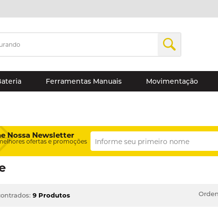
Bateria
Ferramentas Manuais
Movimentação
ne Nossa Newsletter
melhores ofertas e promoções
e
Orden
ontrados:
9 Produtos