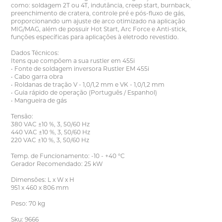
como: soldagem 2T ou 4T, indutância, creep start, burnback,
preenchimento de cratera, controle pré e pós-fluxo de gás,
proporcionando um ajuste de arco otimizado na aplicação
MIG/MAG, além de possuir Hot Start, Arc Force e Anti-stick,
funções específicas para aplicações à eletrodo revestido.
Dados Técnicos:
Itens que compõem a sua rustler em 455i
• Fonte de soldagem inversora Rustler EM 455i
• Cabo garra obra
• Roldanas de tração V - 1,0/1,2 mm e VK - 1,0/1,2 mm
• Guia rápido de operação (Português / Espanhol)
• Mangueira de gás
Tensão:
380 VAC ±10 %, 3, 50/60 Hz
440 VAC ±10 %, 3, 50/60 Hz
220 VAC ±10 %, 3, 50/60 Hz
Temp. de Funcionamento: -10 - +40 °C
Gerador Recomendado: 25 kW
Dimensões: L x W x H
951 x 460 x 806 mm
Peso: 70 kg
Sku: 9666