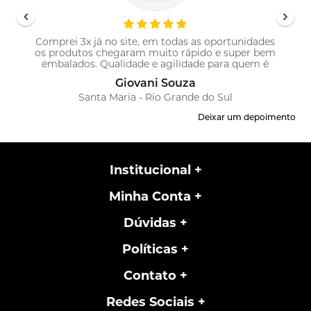
Comprei 3x já no site, em todas as oportunidades
os produtos chegaram muito rápido e super bem
!
embalados. Qualidade e agilidade para quem é
profissional!
Giovani Souza
Santa Maria - Rio Grande do Sul
Deixar um depoimento
Institucional
Minha Conta
Dúvidas
Políticas
Contato
Redes Sociais