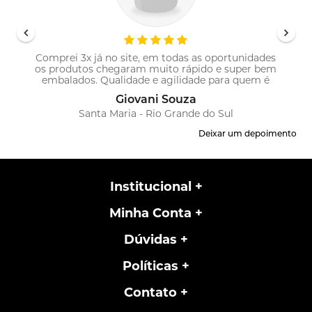
Comprei 3x já no site, em todas as oportunidades
os produtos chegaram muito rápido e super bem
!
embalados. Qualidade e agilidade para quem é
profissional!
Giovani Souza
Santa Maria - Rio Grande do Sul
Deixar um depoimento
Institucional
Minha Conta
Dúvidas
Políticas
Contato