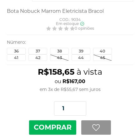
Bota Nobuck Marrom Eletricista Bracol
COD.: 9034
Em estoque
0 opiniões
Número
36
37
38
39
40
41
42
43
44
45
R$158,65
à vista
R$167,00
em
3
x
de
R$55,67
sem juros
COMPRAR